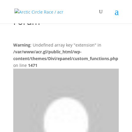
Forum
Warning
: Undefined array key "extension" in
/var/www/acr.gl/public_html/wp-
content/themes/Divi/epanel/custom_functions.php
on line
1471