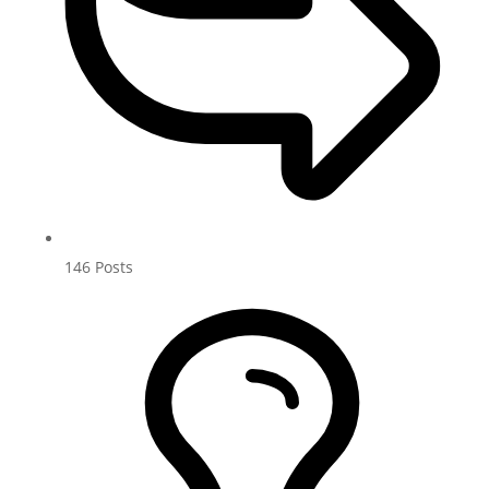
146
Posts