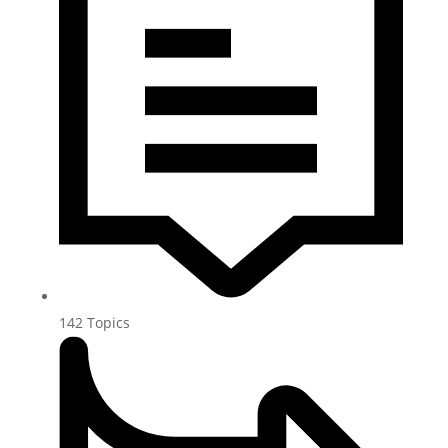
142
Topics