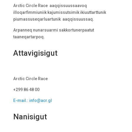
Arctic Circle Race aaqqissuussaavoq
illoqarfimmiuniik kajumissutsimik ikiuuttarttunik
piumassuseqarluartunik aaqqissuussaq.
Arpanneq nunarsuarmi sakkortunerpaatut
taaneqartarpoq.
Attavigisigut
Arctic Circle Race
+299 86 48 00
E-mail.: info@acr.gl
Nanisigut