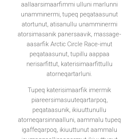
aallaarsimaarfimmi ulluni marlunni
unamminermi, tupeq peqataasunut
atortunut, atisanullu unamminermi
atorsimasanik panersaavik, massage-
aasarfik Arctic Circle Race-imut
peqataasunut, tupillu aappaa
nerisarfittut, katerisimaarfittullu
atorneqartarluni.
Tupeq katerisimaarfik imermik
piareersimasuuteqartarpoq,
peqataasunik, ikiuuttunullu
atorneqarsinnaalluni, aammalu tupeq
igaffeqarpoq, ikiuuttunut aammalu