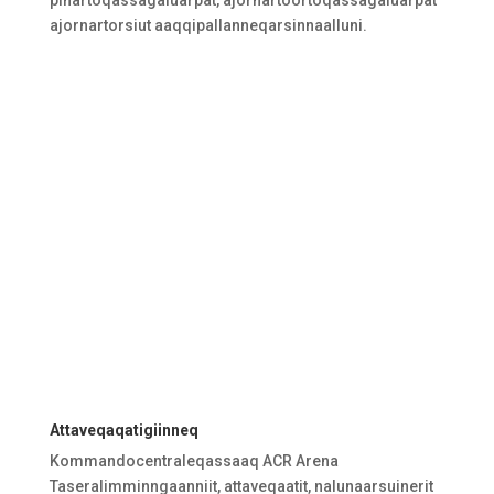
pinartoqassagaluarpat, ajornartoortoqassagaluarpat
ajornartorsiut aaqqipallanneqarsinnaalluni.
Attaveqaqatigiinneq
Kommandocentraleqassaaq ACR Arena
Taseralimminngaanniit, attaveqaatit, nalunaarsuinerit