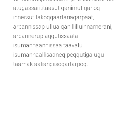
atugassarititaasut qanimut qanoq
innersut takoqqaartariaqarpaat,
arpannissap ullua qanillilluinnarnerani,
arpannerup aqqutissaata
isumannaannissaa taavalu
isumannaallisaaneq peqqutigalugu
taamak aaliangiisoqartarpoq.