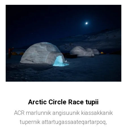
Arctic Circle Race tupii
ACR marlunnik angisuunik kiassakkanik
tupernik attartugassaateqartarpoq,