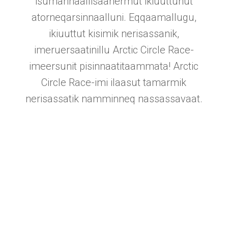
isumannaallisaanermut ikiuuttunut
atorneqarsinnaalluni. Eqqaamallugu,
ikiuuttut kisimik nerisassanik,
imeruersaatinillu Arctic Circle Race-
imeersunit pisinnaatitaammata! Arctic
Circle Race-imi ilaasut tamarmik
nerisassatik namminneq nassassavaat.