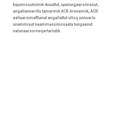
kajumissutsimik ikiuuttut, upalungaarsimasut,
angallannerillu tamarmik ACR Arenamiik, ACR
aallaarsimaffianut angallattut ulloq unnuarlu
unammisut naammassinissaata tungaanut
nalunaarsorneqartarlutik.