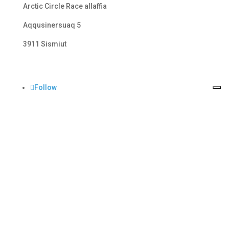
Arctic Circle Race allaffia
Aqqusinersuaq 5
3911 Sismiut
Follow
Follow
Follow
Arctic Circle Race © 2025 All Rights Reserved –
Powered by LF Consulting