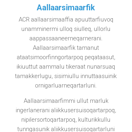
Aallaarsimaarfik
ACR aallaarsimaaffia apuuttarfiuvoq
unamminermi ulloq siulleq, ullorlu
aappassaaneerneqarnerani.
Aallaarsimaarfik tamanut
ataatsimoorfinngortarpoq peqataasut,
ikiuuttut aammalu tikeraat nunarsuaq
tamakkerlugu, sisimiullu innuttaasuinik
ornigarluarneqartarluni.
Aallaarsimaarfimmi ullut marluk
ingerlanerani aliikkusersuisoqartarpoq,
nipilersortoqartarpoq, kulturikkullu
tunngasunik aliikkusersuisoqartarluni