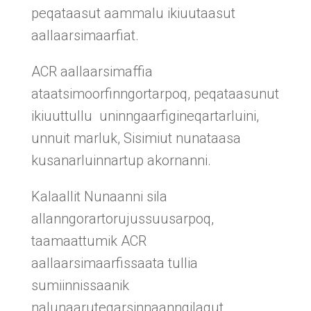
peqataasut aammalu ikiuutaasut
aallaarsimaarfiat.
ACR aallaarsimaffia
ataatsimoorfinngortarpoq, peqataasunut
ikiuuttullu uninngaarfigineqartarluini,
unnuit marluk, Sisimiut nunataasa
kusanarluinnartup akornanni.
Kalaallit Nunaanni sila
allanngorartorujussuusarpoq,
taamaattumik ACR
aallaarsimaarfissaata tullia
sumiinnissaanik
nalunaaruteqarsinnaanngilagut.