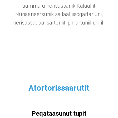
aammalu nerisassanik Kalaallit
Nunaaneersunik sallaalliisoqartarluni,
nerisassat aalisartuniit, piniartuniillu il.il.
Atortorissaarutit
Peqataasunut tupit