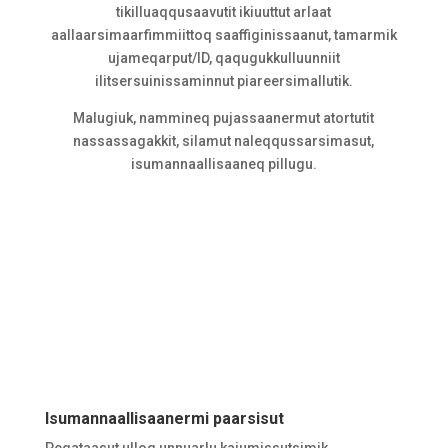
tikilluaqqusaavutit ikiuuttut arlaat
aallaarsimaarfimmiittoq saaffiginissaanut, tamarmik
ujameqarput/ID, qaqugukkulluunniit
ilitsersuinissaminnut piareersimallutik.
Malugiuk, nammineq pujassaanermut atortutit
nassassagakkit, silamut naleqqussarsimasut,
isumannaallisaaneq pillugu.
Isumannaallisaanermi paarsisut