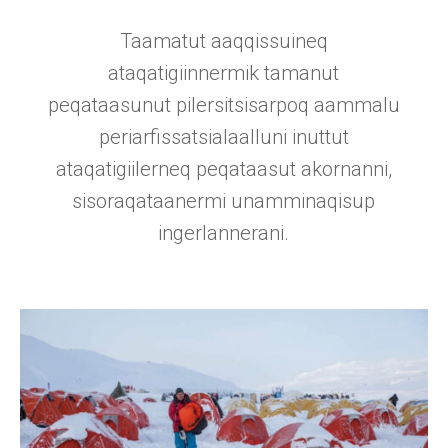
Taamatut aaqqissuineq
ataqatigiinnermik tamanut
peqataasunut pilersitsisarpoq aammalu
periarfissatsialaalluni inuttut
ataqatigiilerneq peqataasut akornanni,
sisoraqataanermi unamminaqisup
ingerlannerani.