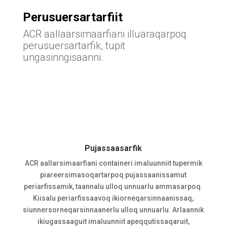
Perusuersartarfiit
ACR aallaarsimaarfiani illuaraqarpoq
perusuersartarfik, tupit
ungasinngisaanni.
Pujassaasarfik
ACR aallarsimaarfiani containeri imaluunniit tupermik
piareersimasoqartarpoq pujassaanissamut
periarfissamik, taannalu ulloq unnuarlu ammasarpoq.
Kiisalu periarfissaavoq ikiorneqarsinnaanissaq,
siunnersorneqarsinnaanerlu ulloq unnuarlu. Arlaannik
ikiugassaaguit imaluunniit apeqqutissaqaruit,