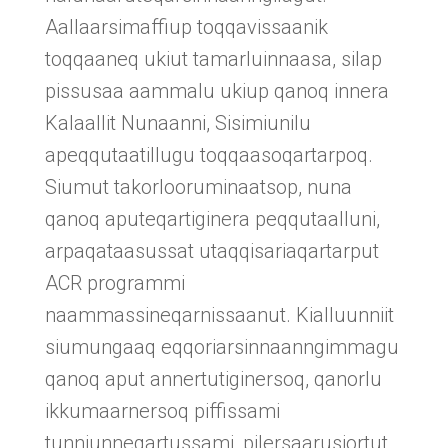
Aallaarsimaffiup toqqavissaanik
toqqaaneq ukiut tamarluinnaasa, silap
pissusaa aammalu ukiup qanoq innera
Kalaallit Nunaanni, Sisimiunilu
apeqqutaatillugu toqqaasoqartarpoq.
Siumut takorlooruminaatsop, nuna
qanoq aputeqartiginera peqqutaalluni,
arpaqataasussat utaqqisariaqartarput
ACR programmi
naammassineqarnissaanut. Kialluunniit
siumungaaq eqqoriarsinnaanngimmagu
qanoq aput annertutiginersoq, qanorlu
ikkumaarnersoq piffissami
tunniunneqartussami, pilersaarusiortut