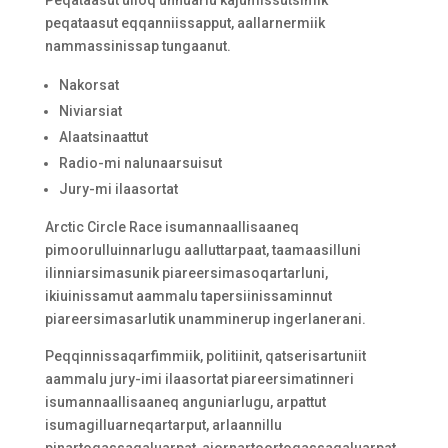
Peqataasut ulloq unnuarlu kajumissutsimik
peqataasut eqqanniissapput, aallarnermiik
nammassinissap tungaanut.
Nakorsat
Niviarsiat
Alaatsinaattut
Radio-mi nalunaarsuisut
Jury-mi ilaasortat
Arctic Circle Race isumannaallisaaneq
pimoorulluinnarlugu aalluttarpaat, taamaasilluni
ilinniarsimasunik piareersimasoqartarluni,
ikiuinissamut aammalu tapersiinissaminnut
piareersimasarlutik unamminerup ingerlanerani.
Peqqinnissaqarfimmiik, politiinit, qatserisartuniit
aammalu jury-imi ilaasortat piareersimatinneri
isumannaallisaaneq anguniarlugu, arpattut
isumagilluarneqartarput, arlaannillu