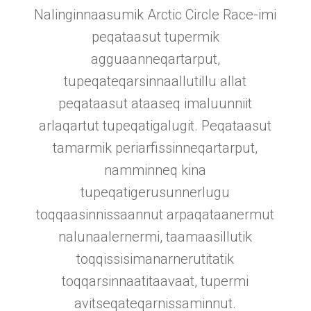
Nalinginnaasumik Arctic Circle Race-imi
peqataasut tupermik
agguaanneqartarput,
tupeqateqarsinnaallutillu allat
peqataasut ataaseq imaluunniit
arlaqartut tupeqatigalugit. Peqataasut
tamarmik periarfissinneqartarput,
namminneq kina
tupeqatigerusunnerlugu
toqqaasinnissaannut arpaqataanermut
nalunaalernermi, taamaasillutik
toqqissisimanarnerutitatik
toqqarsinnaatitaavaat, tupermi
avitseqateqarnissaminnut.