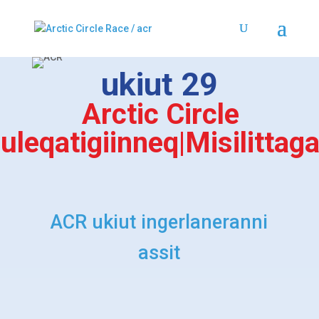
ukiut 29
Arctic Circle
uleqatigiinneq|Misilittag
ACR ukiut ingerlaneranni
assit