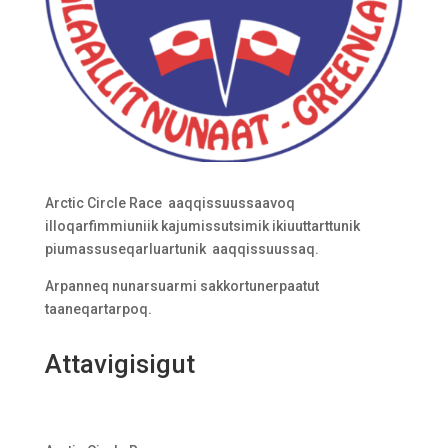
Arctic Circle Race aaqqissuussaavoq
illoqarfimmiuniik kajumissutsimik ikiuuttarttunik
piumassuseqarluartunik aaqqissuussaq.
Arpanneq nunarsuarmi sakkortunerpaatut
taaneqartarpoq.
Attavigisigut