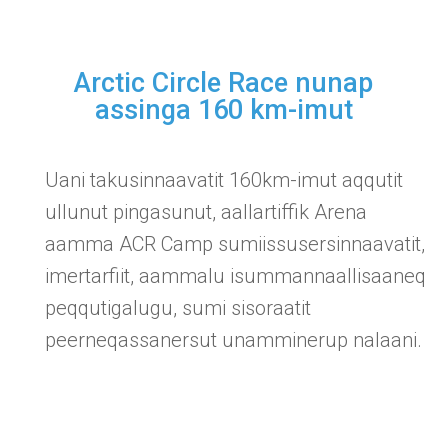
Arctic Circle Race nunap
assinga 160 km-imut
Uani takusinnaavatit 160km-imut aqqutit
ullunut pingasunut, aallartiffik Arena
aamma ACR Camp sumiissusersinnaavatit,
imertarfiit, aammalu isummannaallisaaneq
peqqutigalugu, sumi sisoraatit
peerneqassanersut unamminerup nalaani.