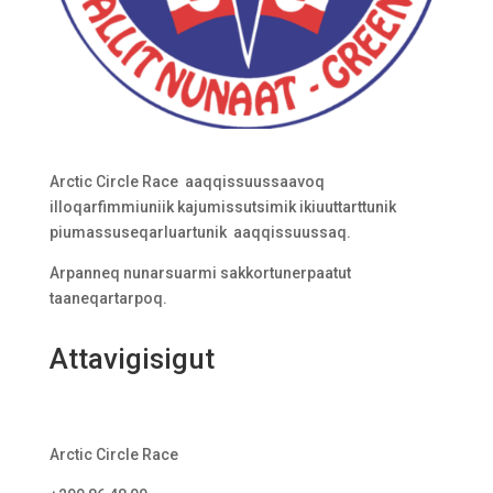
Arctic Circle Race aaqqissuussaavoq
illoqarfimmiuniik kajumissutsimik ikiuuttarttunik
piumassuseqarluartunik aaqqissuussaq.
Arpanneq nunarsuarmi sakkortunerpaatut
taaneqartarpoq.
Attavigisigut
Arctic Circle Race