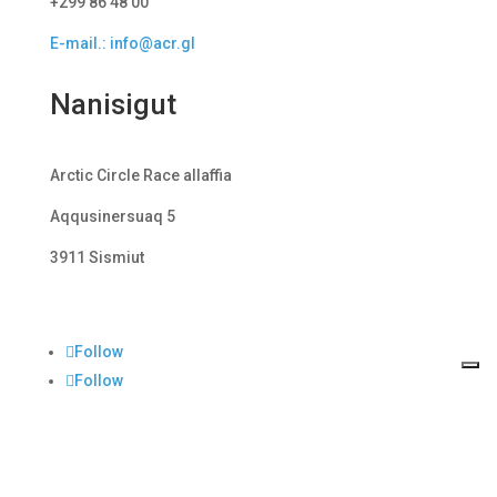
+299 86 48 00
E-mail.: info@acr.gl
Nanisigut
Arctic Circle Race allaffia
Aqqusinersuaq 5
3911 Sismiut
Follow
Follow
Follow